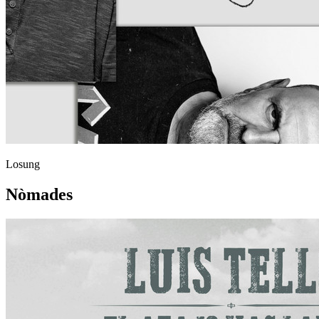
Losung
Nòmades