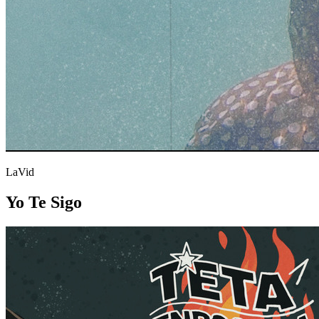
LaVid
Yo Te Sigo