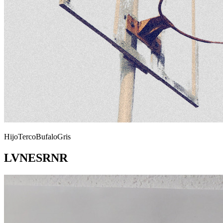
HijoTercoBufaloGris
LVNESRNR