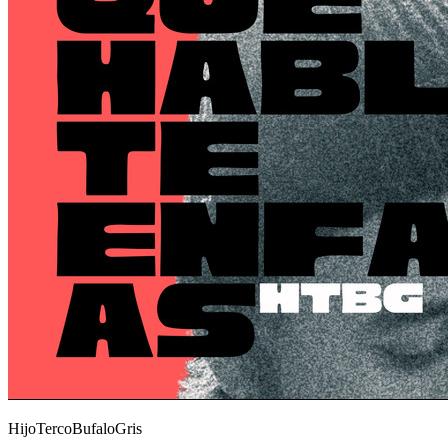
HijoTercoBufaloGris